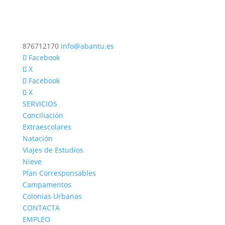
876712170
info@abantu.es
Facebook
X
Facebook
X
SERVICIOS
Conciliación
Extraescolares
Natación
Viajes de Estudios
Nieve
Plan Corresponsables
Campamentos
Colonias Urbanas
CONTACTA
EMPLEO