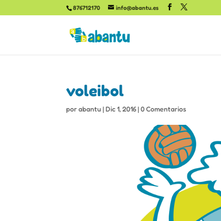
876712170
info@abantu.es
voleibol
por
abantu
|
Dic 1, 2016
|
0 Comentarios