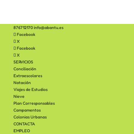
876712170
info@abantu.es
Facebook
X
Facebook
X
SERVICIOS
Conciliación
Extraescolares
Natación
Viajes de Estudios
Nieve
Plan Corresponsables
Campamentos
Colonias Urbanas
CONTACTA
EMPLEO