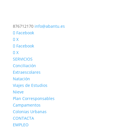
876712170
info@abantu.es
Facebook
X
Facebook
X
SERVICIOS
Conciliación
Extraescolares
Natación
Viajes de Estudios
Nieve
Plan Corresponsables
Campamentos
Colonias Urbanas
CONTACTA
EMPLEO