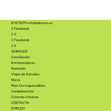
876712170
info@abantu.es
Facebook
X
Facebook
X
SERVICIOS
Conciliación
Extraescolares
Natación
Viajes de Estudios
Nieve
Plan Corresponsables
Campamentos
Colonias Urbanas
CONTACTA
EMPLEO