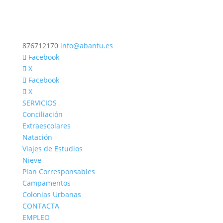
876712170
info@abantu.es
Facebook
X
Facebook
X
SERVICIOS
Conciliación
Extraescolares
Natación
Viajes de Estudios
Nieve
Plan Corresponsables
Campamentos
Colonias Urbanas
CONTACTA
EMPLEO