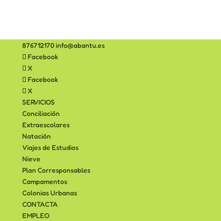
876712170
info@abantu.es
Facebook
X
Facebook
X
SERVICIOS
Conciliación
Extraescolares
Natación
Viajes de Estudios
Nieve
Plan Corresponsables
Campamentos
Colonias Urbanas
CONTACTA
EMPLEO