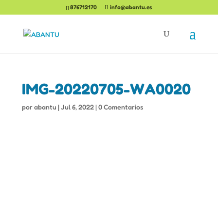
876712170
info@abantu.es
IMG-20220705-WA0020
por
abantu
|
Jul 6, 2022
|
0 Comentarios