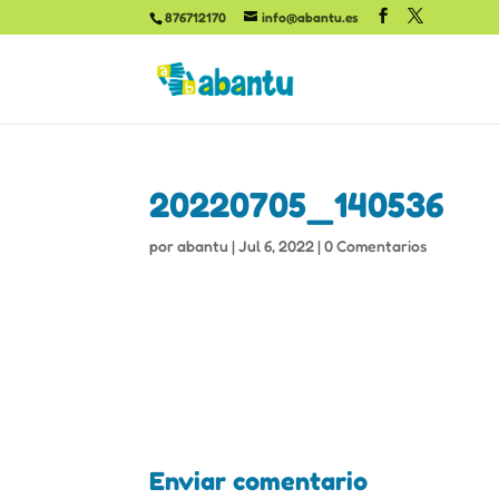
876712170
info@abantu.es
20220705_140536
por
abantu
|
Jul 6, 2022
|
0 Comentarios
Enviar comentario