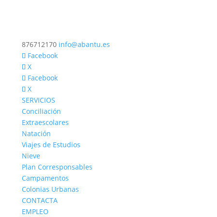
876712170
info@abantu.es
Facebook
X
Facebook
X
SERVICIOS
Conciliación
Extraescolares
Natación
Viajes de Estudios
Nieve
Plan Corresponsables
Campamentos
Colonias Urbanas
CONTACTA
EMPLEO