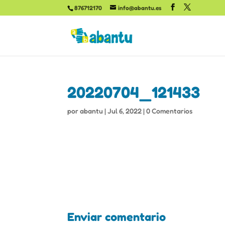
876712170
info@abantu.es
20220704_121433
por
abantu
|
Jul 6, 2022
|
0 Comentarios
Enviar comentario