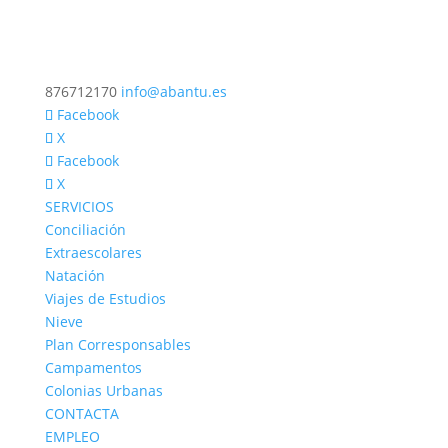
876712170
info@abantu.es
Facebook
X
Facebook
X
SERVICIOS
Conciliación
Extraescolares
Natación
Viajes de Estudios
Nieve
Plan Corresponsables
Campamentos
Colonias Urbanas
CONTACTA
EMPLEO