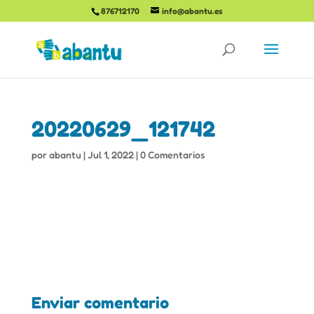
876712170
info@abantu.es
20220629_121742
por
abantu
|
Jul 1, 2022
|
0 Comentarios
Enviar comentario