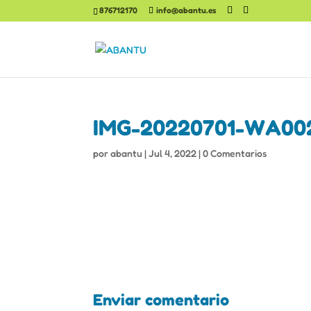
876712170
info@abantu.es
IMG-20220701-WA00
por
abantu
|
Jul 4, 2022
|
0 Comentarios
Enviar comentario