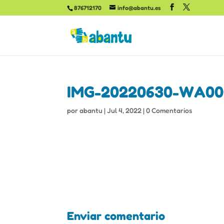
876712170
info@abantu.es
IMG-20220630-WA000
por
abantu
|
Jul 4, 2022
|
0 Comentarios
Enviar comentario