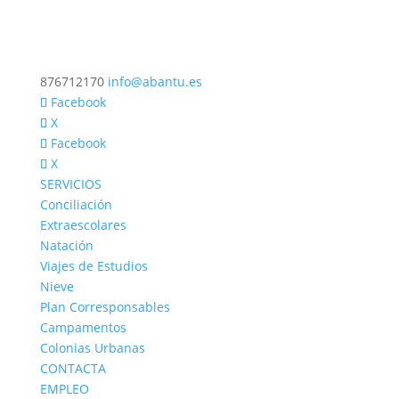
876712170
info@abantu.es
Facebook
X
Facebook
X
SERVICIOS
Conciliación
Extraescolares
Natación
Viajes de Estudios
Nieve
Plan Corresponsables
Campamentos
Colonias Urbanas
CONTACTA
EMPLEO