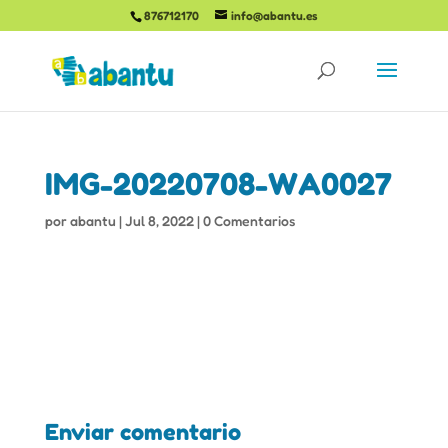
876712170
info@abantu.es
IMG-20220708-WA0027
por
abantu
|
Jul 8, 2022
|
0 Comentarios
Enviar comentario