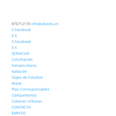
876712170
info@abantu.es
Facebook
X
Facebook
X
SERVICIOS
Conciliación
Extraescolares
Natación
Viajes de Estudios
Nieve
Plan Corresponsables
Campamentos
Colonias Urbanas
CONTACTA
EMPLEO