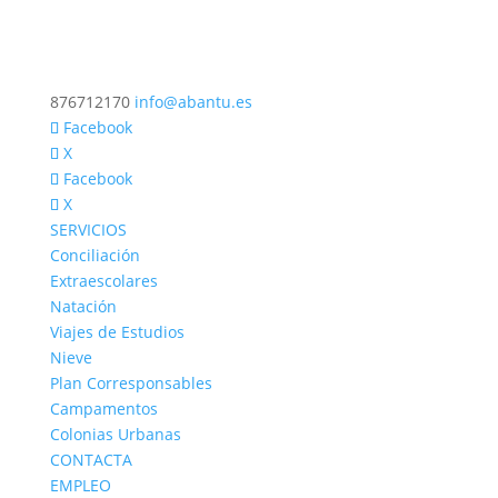
876712170
info@abantu.es
Facebook
X
Facebook
X
SERVICIOS
Conciliación
Extraescolares
Natación
Viajes de Estudios
Nieve
Plan Corresponsables
Campamentos
Colonias Urbanas
CONTACTA
EMPLEO