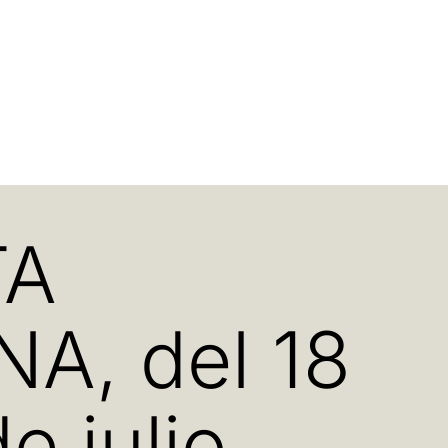
TA
A, del 18
e julio