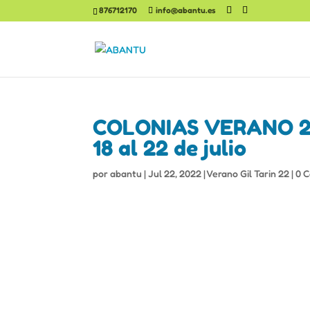
876712170
info@abantu.es
COLONIAS VERANO 20
18 al 22 de julio
por
abantu
|
Jul 22, 2022
|
Verano Gil Tarin 22
|
0 