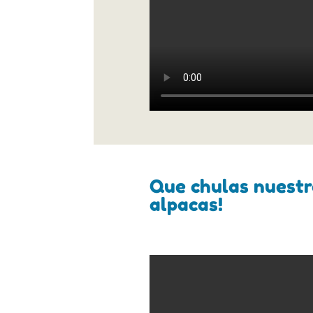
Que chulas nuestr
alpacas!