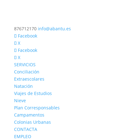
876712170
info@abantu.es
Facebook
X
Facebook
X
SERVICIOS
Conciliación
Extraescolares
Natación
Viajes de Estudios
Nieve
Plan Corresponsables
Campamentos
Colonias Urbanas
CONTACTA
EMPLEO