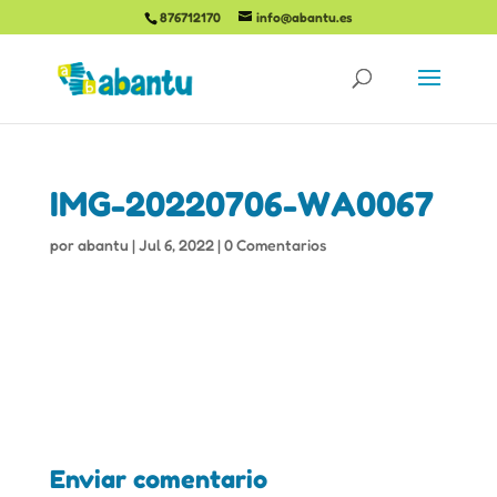
876712170
info@abantu.es
IMG-20220706-WA0067
por
abantu
|
Jul 6, 2022
|
0 Comentarios
Enviar comentario