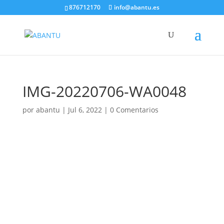
876712170
info@abantu.es
IMG-20220706-WA0048
por
abantu
|
Jul 6, 2022
|
0 Comentarios