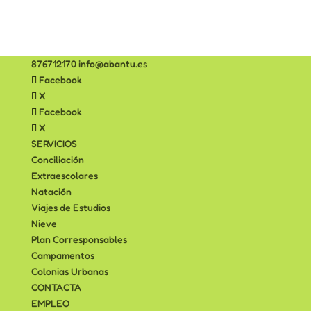
876712170
info@abantu.es
Facebook
X
Facebook
X
SERVICIOS
Conciliación
Extraescolares
Natación
Viajes de Estudios
Nieve
Plan Corresponsables
Campamentos
Colonias Urbanas
CONTACTA
EMPLEO