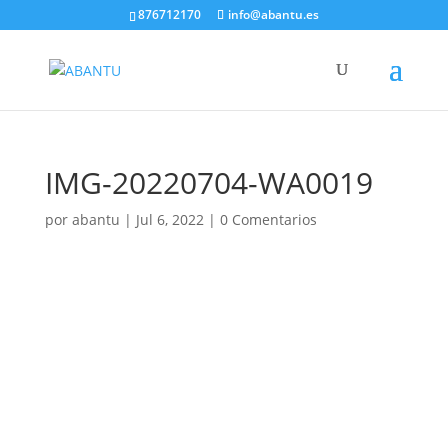
876712170
info@abantu.es
IMG-20220704-WA0019
por
abantu
|
Jul 6, 2022
|
0 Comentarios