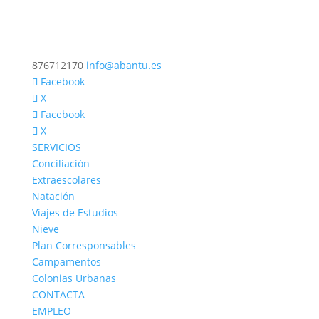
876712170
info@abantu.es
Facebook
X
Facebook
X
SERVICIOS
Conciliación
Extraescolares
Natación
Viajes de Estudios
Nieve
Plan Corresponsables
Campamentos
Colonias Urbanas
CONTACTA
EMPLEO