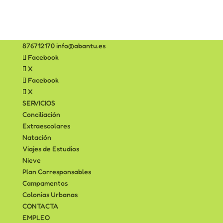
876712170
info@abantu.es
Facebook
X
Facebook
X
SERVICIOS
Conciliación
Extraescolares
Natación
Viajes de Estudios
Nieve
Plan Corresponsables
Campamentos
Colonias Urbanas
CONTACTA
EMPLEO