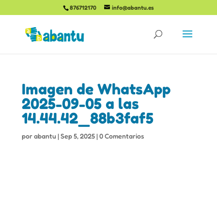
876712170
info@abantu.es
Imagen de WhatsApp
2025-09-05 a las
14.44.42_88b3faf5
por
abantu
|
Sep 5, 2025
|
0 Comentarios