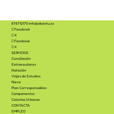
876712170
info@abantu.es
Facebook
X
Facebook
X
SERVICIOS
Conciliación
Extraescolares
Natación
Viajes de Estudios
Nieve
Plan Corresponsables
Campamentos
Colonias Urbanas
CONTACTA
EMPLEO