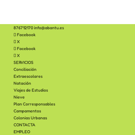
876712170
info@abantu.es
Facebook
X
Facebook
X
SERVICIOS
Conciliación
Extraescolares
Natación
Viajes de Estudios
Nieve
Plan Corresponsables
Campamentos
Colonias Urbanas
CONTACTA
EMPLEO