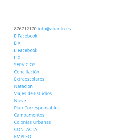
876712170
info@abantu.es
Facebook
X
Facebook
X
SERVICIOS
Conciliación
Extraescolares
Natación
Viajes de Estudios
Nieve
Plan Corresponsables
Campamentos
Colonias Urbanas
CONTACTA
EMPLEO