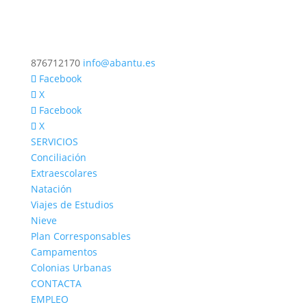
876712170
info@abantu.es
Facebook
X
Facebook
X
SERVICIOS
Conciliación
Extraescolares
Natación
Viajes de Estudios
Nieve
Plan Corresponsables
Campamentos
Colonias Urbanas
CONTACTA
EMPLEO