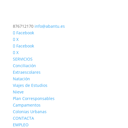
876712170
info@abantu.es
Facebook
X
Facebook
X
SERVICIOS
Conciliación
Extraescolares
Natación
Viajes de Estudios
Nieve
Plan Corresponsables
Campamentos
Colonias Urbanas
CONTACTA
EMPLEO