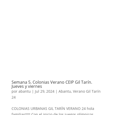
Semana 5. Colonias Verano CEIP Gil Tarín.
Jueves y viernes
por
abantu
|
Jul 29, 2024
|
Abantu
,
Verano Gil Tarín
24
COLONIAS URBANAS GIL TARÍN VERANO 24 hola
familias!!!!! Con el inicio de los juegos olímpicos