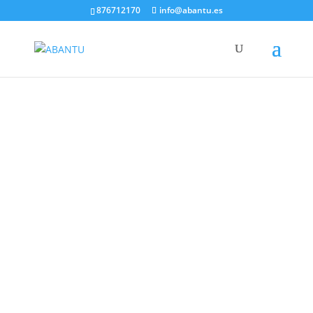
876712170
info@abantu.es