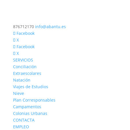
876712170
info@abantu.es
Facebook
X
Facebook
X
SERVICIOS
Conciliación
Extraescolares
Natación
Viajes de Estudios
Nieve
Plan Corresponsables
Campamentos
Colonias Urbanas
CONTACTA
EMPLEO