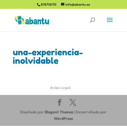
876712170
info@abantu.es
una-experiencia-
inolvidable
Aviso Legal
Diseñado por
Elegant Themes
| Desarrollado por
WordPress