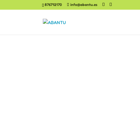
876712170
info@abantu.es