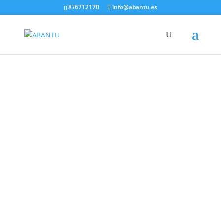
876712170
info@abantu.es