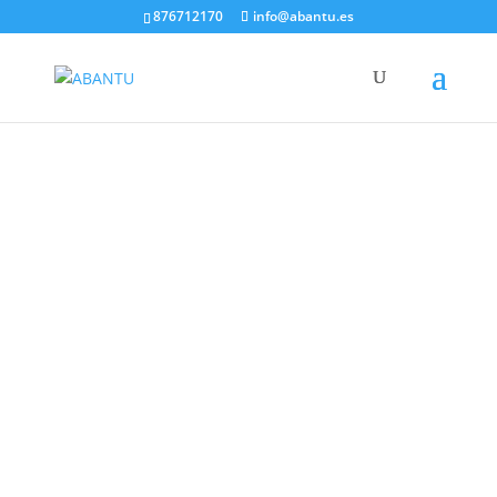
876712170
info@abantu.es