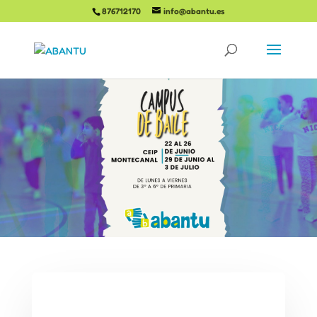
876712170
info@abantu.es