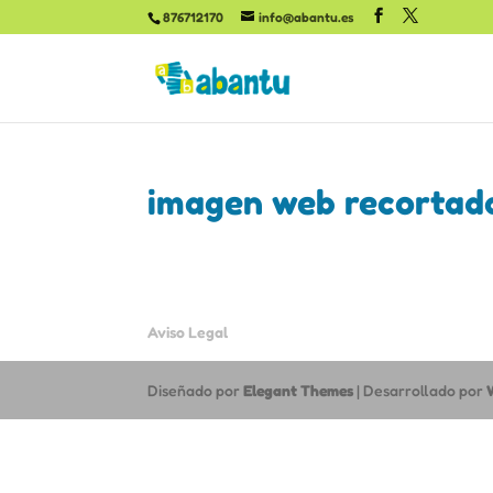
876712170
info@abantu.es
imagen web recortad
Aviso Legal
Diseñado por
Elegant Themes
| Desarrollado por