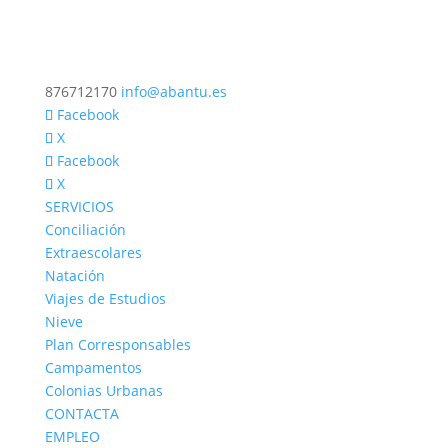
876712170
info@abantu.es
Facebook
X
Facebook
X
SERVICIOS
Conciliación
Extraescolares
Natación
Viajes de Estudios
Nieve
Plan Corresponsables
Campamentos
Colonias Urbanas
CONTACTA
EMPLEO