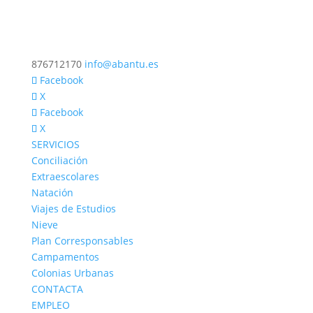
876712170
info@abantu.es
Facebook
X
Facebook
X
SERVICIOS
Conciliación
Extraescolares
Natación
Viajes de Estudios
Nieve
Plan Corresponsables
Campamentos
Colonias Urbanas
CONTACTA
EMPLEO