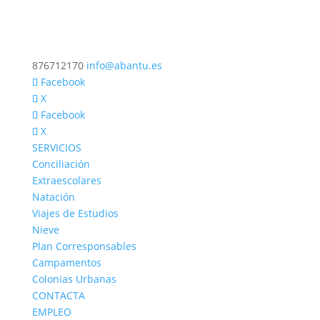
876712170
info@abantu.es
Facebook
X
Facebook
X
SERVICIOS
Conciliación
Extraescolares
Natación
Viajes de Estudios
Nieve
Plan Corresponsables
Campamentos
Colonias Urbanas
CONTACTA
EMPLEO