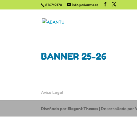
876712170
info@abantu.es
BANNER 25-26
Aviso Legal
Diseñado por
Elegant Themes
| Desarrollado por