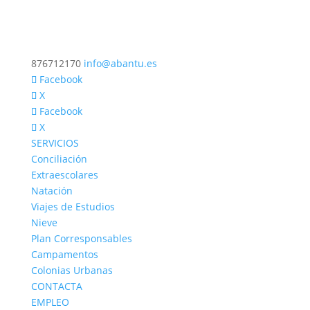
876712170
info@abantu.es
Facebook
X
Facebook
X
SERVICIOS
Conciliación
Extraescolares
Natación
Viajes de Estudios
Nieve
Plan Corresponsables
Campamentos
Colonias Urbanas
CONTACTA
EMPLEO