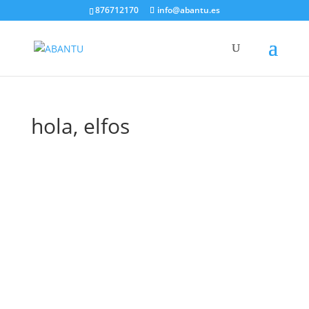
876712170
info@abantu.es
hola, elfos