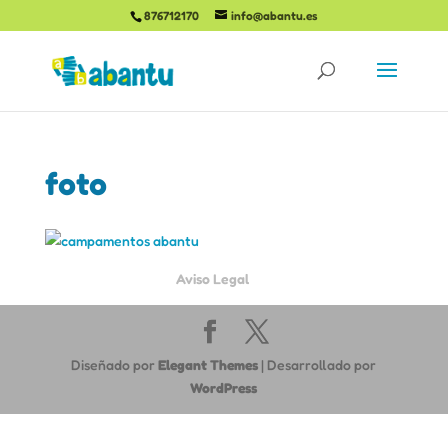
876712170
info@abantu.es
foto
Aviso Legal
Diseñado por
Elegant Themes
| Desarrollado por
WordPress