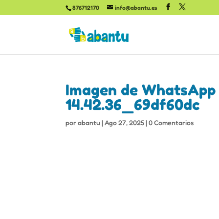
876712170
info@abantu.es
Imagen de WhatsApp 
14.42.36_69df60dc
por
abantu
|
Ago 27, 2025
|
0 Comentarios