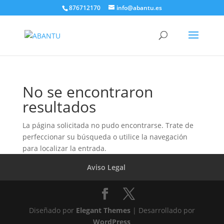
876712170
info@abantu.es
No se encontraron
resultados
La página solicitada no pudo encontrarse. Trate de
perfeccionar su búsqueda o utilice la navegación
para localizar la entrada.
Aviso Legal
Diseñado por
Elegant Themes
| Desarrollado por
WordPress